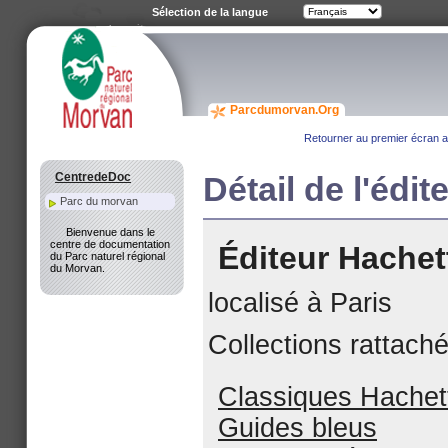
Sélection de la langue
Parcdumorvan.Org
Retourner au premier écran av
CentredeDoc
Détail de l'édit
Parc du morvan
Bienvenue dans le
centre de documentation
Éditeur Hachet
du Parc naturel régional
du Morvan.
localisé à Paris
Collections rattach
Classiques Hachet
Guides bleus