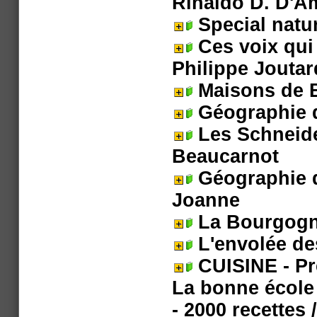
Rinaldo D. D'A
Special natu
Ces voix qui
Philippe Joutar
Maisons de 
Géographie d
Les Schneide
Beaucarnot
Géographie 
Joanne
La Bourgog
L'envolée de
CUISINE - Pr
La bonne école
- 2000 recettes
/