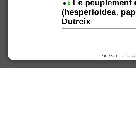
Le peuplement 
(hesperioidea, papi
Dutreix
SIGB.NET
Centred