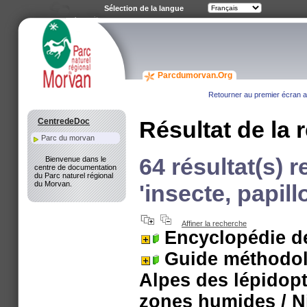
Sélection de la langue
Parcdumorvan.Org
Retourner au premier écran av
CentredeDoc
Résultat de la 
Parc du morvan
64 résultat(s) 
Bienvenue dans le
centre de documentation
du Parc naturel régional
du Morvan.
'insecte, papill
Affiner la recherche
Encyclopédie d
Guide méthodol
Alpes des lépidop
zones humides
/ N