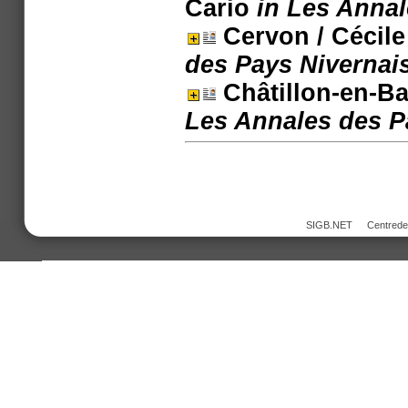
Cario
in Les Annal
Cervon
/ Cécil
des Pays Nivernais
Châtillon-en-B
Les Annales des Pa
SIGB.NET
Centred