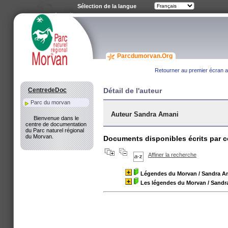
Sélection de la langue
Parcdumorvan.Org
Retourner au premier écran av
CentredeDoc
Détail de l'auteur
Parc du morvan
Auteur Sandra Amani
Bienvenue dans le
centre de documentation
du Parc naturel régional
du Morvan.
Documents disponibles écrits par c
Affiner la recherche
Légendes du Morvan
/ Sandra A
Les légendes du Morvan
/ Sandr