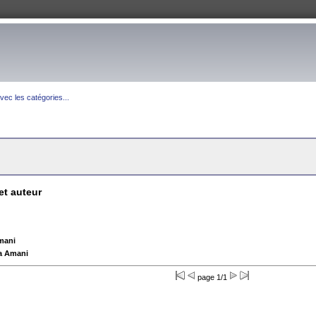
ec les catégories...
et auteur
mani
a Amani
page 1/1