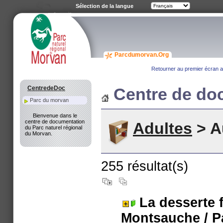
Sélection de la langue
Parcdumorvan.Org
Retourner au premier écran a
CentredeDoc
Centre de do
Parc du morvan
Bienvenue dans le
centre de documentation
Adultes
> A
du Parc naturel régional
du Morvan.
255 résultat(s)
La desserte 
Montsauche
/ P