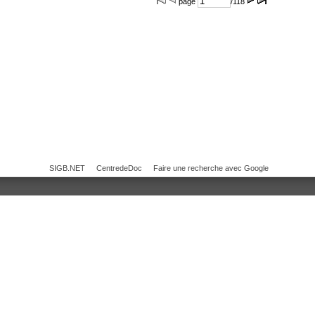
page
/118
SIGB.NET
CentredeDoc
Faire une recherche avec Google