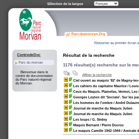
Sélection de la langue
Parcdumorvan.Org
Retourner au premier écran av
CentredeDoc
Résultat de la recherche
Parc du morvan
1176 résultat(s) recherche sur le mo
Bienvenue dans le
Affiner la recherche
centre de documentation
du Parc naturel régional
Ciel ouvert au maquis '82' de Magny-les
du Morvan.
Les cahiers du capitaine Maurice
/ Louis
Ceux du Maquis. Plainefas, Vermot, Les 
Georges Leyton dit 'Socrate'. Sur les 
Les hommes de l'ombre
/ André Dulaur
Journal de marche du Maquis Julien
Journal de marche du Maquis Julien
Les loups
/ G. Sirdey
Maquis Bernard
/ Pierre Ducroc
Le maquis Camille 1942-1944
/ Amicale 