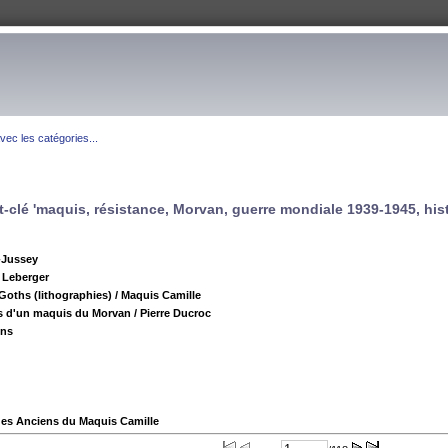
ec les catégories...
t-clé 'maquis, résistance, Morvan, guerre mondiale 1939-1945, hist
-Jussey
 Leberger
Goths (lithographies)
/ Maquis Camille
pas d'un maquis du Morvan
/ Pierre Ducroc
ens
des Anciens du Maquis Camille